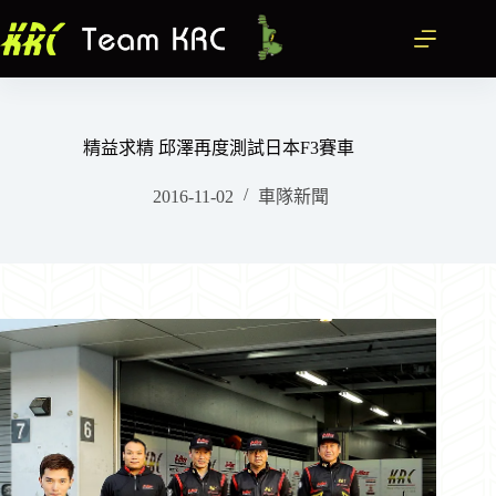
跳
至
主
要
內
容
精益求精 邱澤再度測試日本F3賽車
2016-11-02
車隊新聞