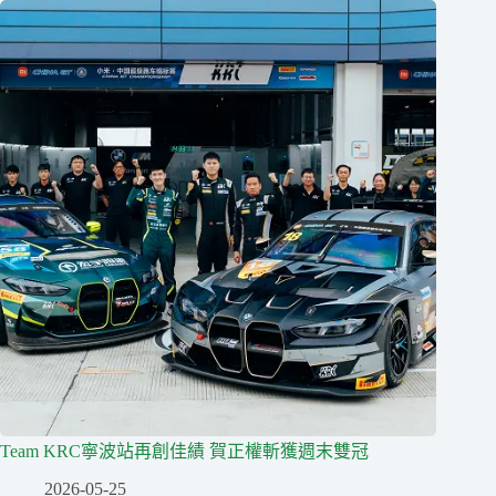
Team KRC寧波站再創佳績 賀正權斬獲週末雙冠
2026-05-25