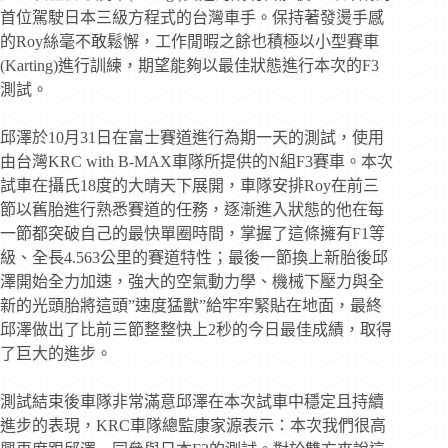
首位駕駛日本三級方程式的台灣車手。保持著發燙手感
的Roy絲毫不敢鬆懈，工作閒暇之餘也積極以小型賽車
(Karting)進行訓練，期望能夠以最佳狀態進行本次的F3
測試。
邱澤於10月31日在富士賽道進行為期一天的測試，使用
由台灣KRC with B-MAX車隊所提供的N組F3賽車。本次
試車在攝氏18度的大晴天下展開，車隊安排Roy在前三
節以舊胎進行熟悉賽道的任務，逐漸進入狀態的他在每
一節都突破自己的最快單圈時間，掌握了這條擁有F1等
級、全長4.563公里的賽道特性；最後一節換上新胎後邱
澤開始全力加速，強大的空氣動力學、機械下壓力與全
新的光頭胎將這頭”速度猛獸”給牢牢緊貼在地面，最終
邱澤做出了比前三節整整快上2秒的今日最佳成績，取得
了巨大的進步。
測試結束後車隊非常滿意邱澤在本次試車中穩定且持續
進步的表現，KRC車隊總監康家源表示：本次我們很高