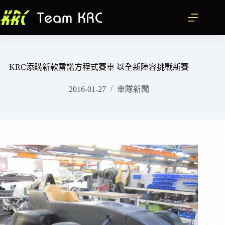
跳
至
主
要
內
容
KRC添購新款雷諾方程式賽車 以全新陣容挑戰新賽
2016-01-27
車隊新聞