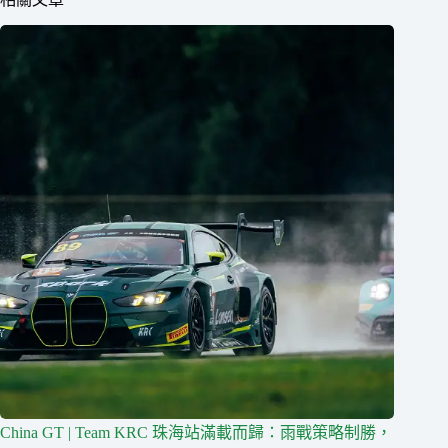
China GT | Team KRC 珠海站滿載而歸：雨戰策略制勝，